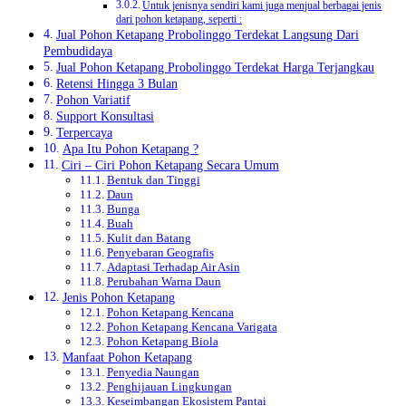
Untuk jenisnya sendiri kami juga menjual berbagai jenis
dari pohon ketapang, seperti :
Jual Pohon Ketapang Probolinggo Terdekat Langsung Dari
Pembudidaya
Jual Pohon Ketapang Probolinggo Terdekat Harga Terjangkau
Retensi Hingga 3 Bulan
Pohon Variatif
Support Konsultasi
Terpercaya
Apa Itu Pohon Ketapang ?
Ciri – Ciri Pohon Ketapang Secara Umum
Bentuk dan Tinggi
Daun
Bunga
Buah
Kulit dan Batang
Penyebaran Geografis
Adaptasi Terhadap Air Asin
Perubahan Warna Daun
Jenis Pohon Ketapang
Pohon Ketapang Kencana
Pohon Ketapang Kencana Varigata
Pohon Ketapang Biola
Manfaat Pohon Ketapang
Penyedia Naungan
Penghijauan Lingkungan
Keseimbangan Ekosistem Pantai